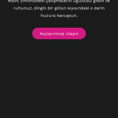
etsin; zihninizdeki çatışmaların uğultusu gitsin ve
ruhunuz, dingin bir gölün kıyısındaki o derin
huzura kavuşsun.
Koçlarımıza Ulaşın