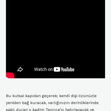
Bu kutsal kapıdan geçerek; kendi dişi özünüzle
yeniden bağ kuracak, varlığınızın derinliklerinde
saklı duran o kadim Tanrıça’yı hatırlayacak ve